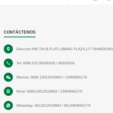
CONTÁCTENOS
Dirección:RM 704,B FLAT,LUBANG PLAZA,177 SHANDON
Tel:
0086 532 80935926
/
80935928
Wechat:
0086 13012533864
/
13969665179
Móvil:
008613012533864
/
13969665179
WhatsApp:
8613012533864
/
8613969665179