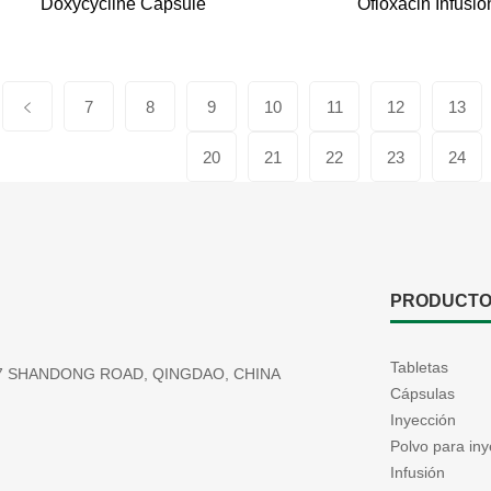
Doxycycline Capsule
Ofloxacin Infusio
7
8
9
10
11
12
13
20
21
22
23
24
PRODUCT
Tabletas
177 SHANDONG ROAD, QINGDAO, CHINA
Cápsulas
Inyección
Polvo para iny
Infusión