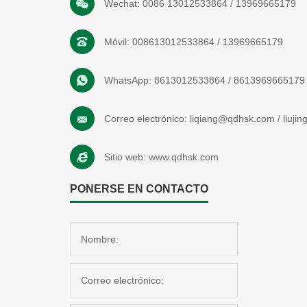
Wechat:
0086 13012533864
/
13969665179
Móvil:
008613012533864
/
13969665179
WhatsApp:
8613012533864
/
8613969665179
Correo electrónico:
liqiang@qdhsk.com
/
liuji
Sitio web:
www.qdhsk.com
PONERSE EN CONTACTO