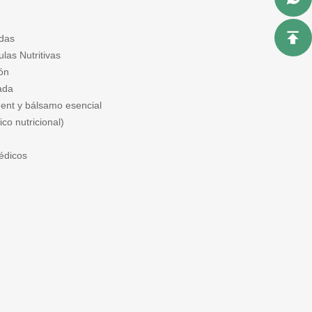
das
las Nutritivas
ón
ada
ent y bálsamo esencial
co nutricional)
édicos