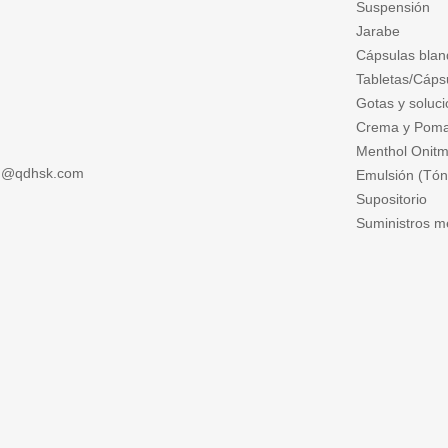
Suspensión
Jarabe
Cápsulas blan
Tabletas/Cápsu
Gotas y soluci
Crema y Pom
Menthol Onitm
ng@qdhsk.com
Emulsión (Tóni
Supositorio
Suministros m