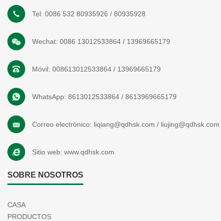
Tel:
0086 532 80935926
/
80935928
Wechat:
0086 13012533864
/
13969665179
Móvil:
008613012533864
/
13969665179
WhatsApp:
8613012533864
/
8613969665179
Correo electrónico:
liqiang@qdhsk.com
/
liujing@qdhsk.com
Sitio web:
www.qdhsk.com
SOBRE NOSOTROS
CASA
PRODUCTOS