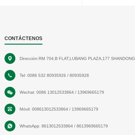
CONTÁCTENOS
Dirección:RM 704,B FLAT,LUBANG PLAZA,177 SHANDON
Tel:
0086 532 80935926
/
80935928
Wechat:
0086 13012533864
/
13969665179
Móvil:
008613012533864
/
13969665179
WhatsApp:
8613012533864
/
8613969665179