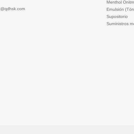
Menthol Onitm
ng@qdhsk.com
Emulsión (Tóni
Supositorio
Suministros m