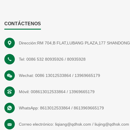
CONTÁCTENOS
Dirección:RM 704,B FLAT,LUBANG PLAZA,177 SHANDON
Tel:
0086 532 80935926
/
80935928
Wechat:
0086 13012533864
/
13969665179
Móvil:
008613012533864
/
13969665179
WhatsApp:
8613012533864
/
8613969665179
Correo electrónico:
liqiang@qdhsk.com
/
liujing@qdhsk.com