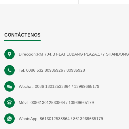
CONTÁCTENOS
Dirección:RM 704,B FLAT,LUBANG PLAZA,177 SHANDON
Tel:
0086 532 80935926
/
80935928
Wechat:
0086 13012533864
/
13969665179
Móvil:
008613012533864
/
13969665179
WhatsApp:
8613012533864
/
8613969665179