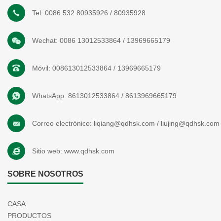
Tel:
0086 532 80935926
/
80935928
Wechat:
0086 13012533864
/
13969665179
Móvil:
008613012533864
/
13969665179
WhatsApp:
8613012533864
/
8613969665179
Correo electrónico:
liqiang@qdhsk.com
/
liujing@qdhsk.com
Sitio web:
www.qdhsk.com
SOBRE NOSOTROS
CASA
PRODUCTOS