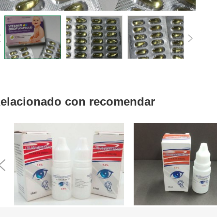
evious
Next
elacionado con recomendar
evious