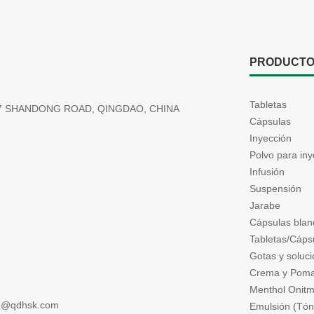
PRODUCT
Tabletas
177 SHANDONG ROAD, QINGDAO, CHINA
Cápsulas
Inyección
Polvo para iny
Infusión
Suspensión
Jarabe
Cápsulas blan
Tabletas/Cápsu
Gotas y soluci
Crema y Pom
Menthol Onitm
ng@qdhsk.com
Emulsión (Tóni