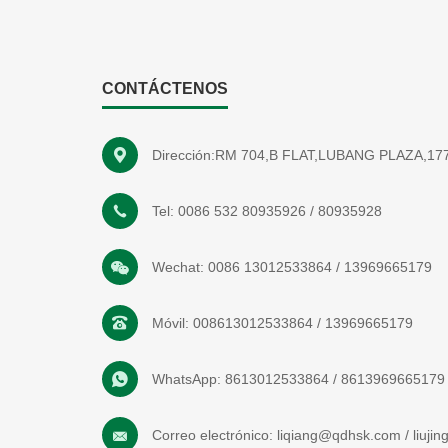
CONTÁCTENOS
Dirección:RM 704,B FLAT,LUBANG PLAZA,
Tel:
0086 532 80935926
/
80935928
Wechat:
0086 13012533864
/
13969665179
Móvil:
008613012533864
/
13969665179
WhatsApp:
8613012533864
/
8613969665179
Correo electrónico:
liqiang@qdhsk.com
/
liuji