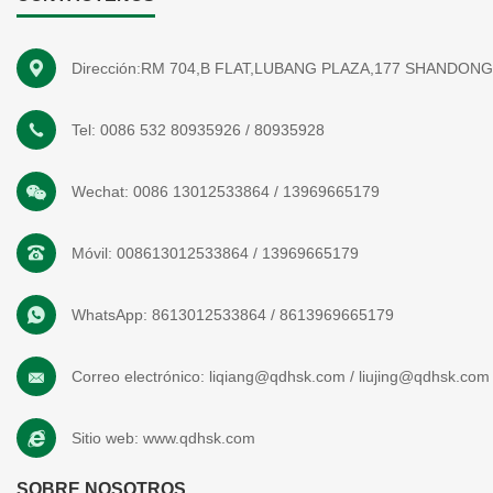
Dirección:RM 704,B FLAT,LUBANG PLAZA,177 SHANDON
Tel:
0086 532 80935926
/
80935928
Wechat:
0086 13012533864
/
13969665179
Móvil:
008613012533864
/
13969665179
WhatsApp:
8613012533864
/
8613969665179
Correo electrónico:
liqiang@qdhsk.com
/
liujing@qdhsk.com
Sitio web:
www.qdhsk.com
SOBRE NOSOTROS