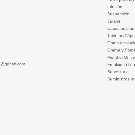
Infusión
Suspensión
Jarabe
Cápsulas blan
Tabletas/Cápsu
Gotas y soluci
Crema y Pom
Menthol Onitm
ng@qdhsk.com
Emulsión (Tóni
Supositorio
Suministros m