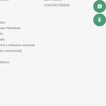
CONTÁCTENOS
das
las Nutritivas
ón
ada
ent y bálsamo esencial
co nutricional)
édicos