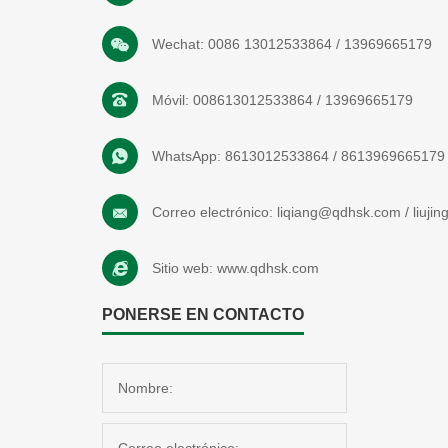
Wechat:
0086 13012533864
/
13969665179
Móvil:
008613012533864
/
13969665179
WhatsApp:
8613012533864
/
8613969665179
Correo electrónico:
liqiang@qdhsk.com
/
liuji
Sitio web:
www.qdhsk.com
PONERSE EN CONTACTO