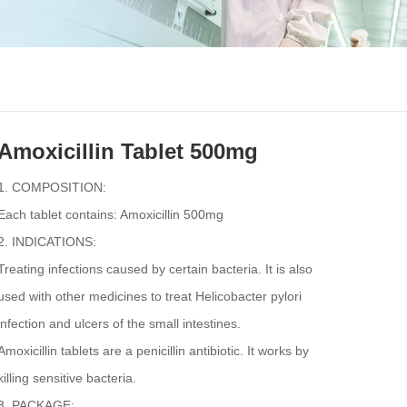
Amoxicillin Tablet 500mg
1. COMPOSITION:
Each tablet contains: Amoxicillin 500mg
2. INDICATIONS:
Treating infections caused by certain bacteria. It is also
used with other medicines to treat Helicobacter pylori
infection and ulcers of the small intestines.
Amoxicillin tablets are a penicillin antibiotic. It works by
killing sensitive bacteria.
3. PACKAGE: