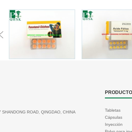
evious
PRODUCT
Tabletas
177 SHANDONG ROAD, QINGDAO, CHINA
Cápsulas
Inyección
Polvo para iny