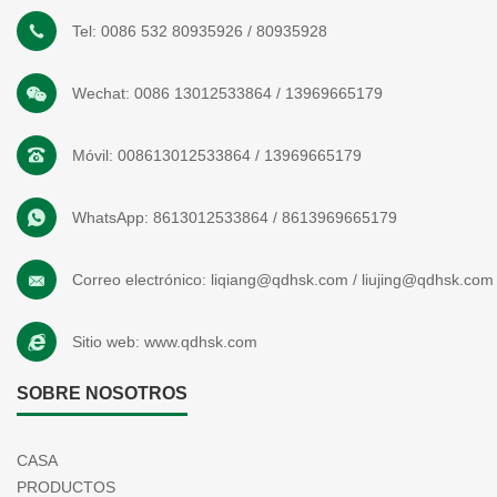
Tel:
0086 532 80935926
/
80935928
Wechat:
0086 13012533864
/
13969665179
Móvil:
008613012533864
/
13969665179
WhatsApp:
8613012533864
/
8613969665179
Correo electrónico:
liqiang@qdhsk.com
/
liujing@qdhsk.com
Sitio web:
www.qdhsk.com
SOBRE NOSOTROS
CASA
PRODUCTOS