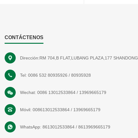
CONTÁCTENOS
Dirección:RM 704,B FLAT,LUBANG PLAZA,177 SHANDON
Tel:
0086 532 80935926
/
80935928
Wechat:
0086 13012533864
/
13969665179
Móvil:
008613012533864
/
13969665179
WhatsApp:
8613012533864
/
8613969665179